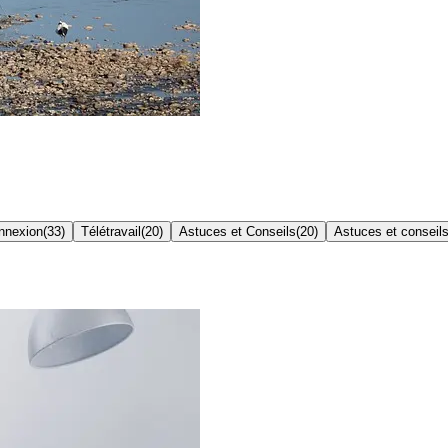
onnexion
(
33
)
Télétravail
(
20
)
Astuces et Conseils
(
20
)
Astuces et conseil