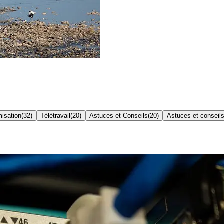
misation
(
32
)
Télétravail
(
20
)
Astuces et Conseils
(
20
)
Astuces et conseil