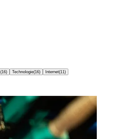
s
(
16
)
Technologie
(
16
)
Internet
(
11
)