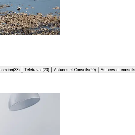
onnexion
(
33
)
Télétravail
(
20
)
Astuces et Conseils
(
20
)
Astuces et conseil