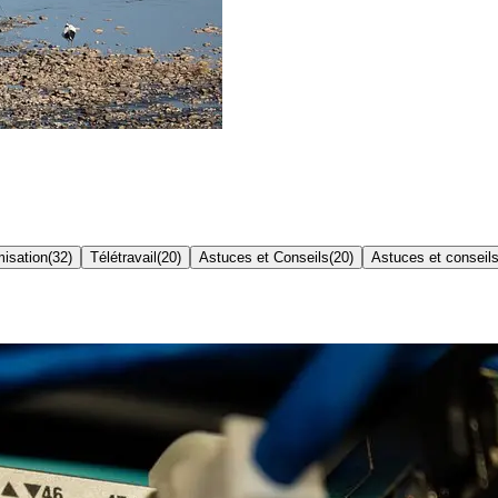
misation
(
32
)
Télétravail
(
20
)
Astuces et Conseils
(
20
)
Astuces et conseil