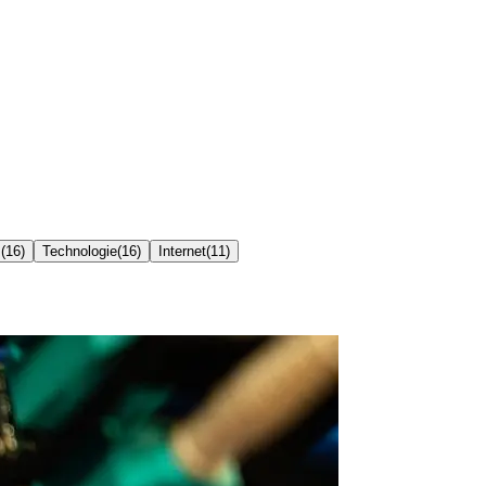
s
(
16
)
Technologie
(
16
)
Internet
(
11
)