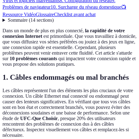
Virus et logiciels malveillants
8. Configuration du réseau
9.
Problèmes de navigateur
10. Surcharge du réseau domestique
📺
Ressource Vidéo
Glossaire
Checklist avant achat
Sommaire
(
14
sections
)
Dans un monde de plus en plus connecté,
la rapidité de votre
connexion Internet
est primordiale. Que vous travailliez à domicile,
que vous diffusiez vos séries préférées ou jouiez à des jeux en ligne,
une connexion rapide est essentielle. Cependant, plusieurs
problèmes peuvent venir entraver cette fluidité. Cet article s'attarde
sur
10 problèmes courants
qui impactent votre connexion rapide et
vous propose des solutions pratiques.
1. Câbles endommagés ou mal branchés
Les câbles représentent l'un des éléments les plus cruciaux de votre
connexion. Un câble Ethernet mal connecté ou endommagé peut
causer des lenteurs significatives. En vérifiant que tous vos câbles
sont en bon état et correctement branchés, vous pouvez éviter des
déconnexions soudaines et une baisse de performance. Selon une
étude de
UFC-Que Choisir
, presque 20% des utilisateurs
rencontrent des problèmes de connexion dus à des câbles
défectueux. Inspectez visuellement vos câbles et remplacez-les si
nécessaire.