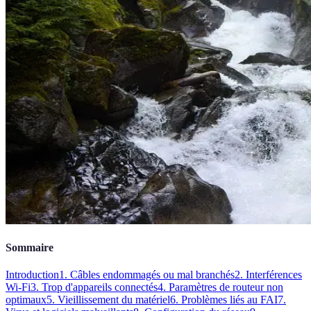
Sommaire
Introduction
1. Câbles endommagés ou mal branchés
2. Interférences
Wi-Fi
3. Trop d'appareils connectés
4. Paramètres de routeur non
optimaux
5. Vieillissement du matériel
6. Problèmes liés au FAI
7.