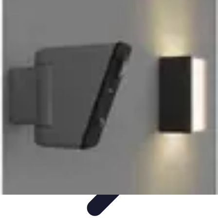
Connexion Rapide
Astuces et Conseils
Optimisation
Optimisation de
Connexion
Technologie
Applications
Connexion Rapide