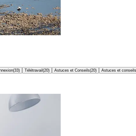
onnexion
(
33
)
Télétravail
(
20
)
Astuces et Conseils
(
20
)
Astuces et conseil