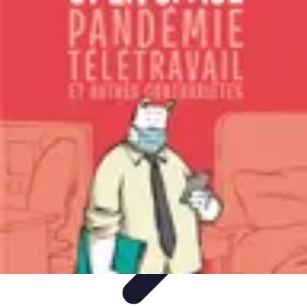
Connexion Rapide
Astuces et Conseils
Optimisation
Optimisation de
Connexion
Technologie
Applications
Connexion Rapide