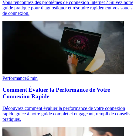
Vous rencontrez des problèmes de connexion Internet ? Suivez notre
guide pratique pour diagnostiquer et résoudre rapidement vos soucis
de connexion.
Performance
6
min
Comment Évaluer la Performance de Votre
Connexion Rapide
Découvrez comment évaluer la performance de votre connexion
rapide grâce à notre guide complet et engageant, rempli de conseils
pratiques.