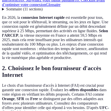
interférences
9. Surveillez votre bande passante
10. Checklist avant
d’optimiser votre connexion
Glossaire
Sommaire
(
11
sections
)
En 2026, la
connexion Internet rapide
est essentielle pour tous,
que ce soit pour le télétravail, le streaming, ou les jeux en ligne. Une
connexion rapide est généralement définie par un débit descendant
supérieur à 25 Mbps, permettant des activités en ligne fluides.
Selon
l’ARCEP
, la vitesse moyenne en France a atteint 59,5 Mbps en
2025, mais cela reste insuffisant pour les utilisateurs intensifs qui
souhaiteraient du 100 Mbps ou plus. Les enjeux d'une connexion
rapide sont nombreux : réduction des temps de latence, amélioration
de la qualité vidéo, et optimisation des téléchargements, ce qui rend
la vie numérique plus agréable et productive.
2. Choisissez le bon fournisseur d'accès
Internet
Le choix d'un fournisseur d'accès à Internet (FAI) est crucial pour
garantir une connexion rapide. Évaluez les
offres disponibles
dans
votre région en vérifiant les débits proposés. Certains FAI comme
Orange
,
SFR
ou
Free
se distinguent par des offres adaptées aux
foyers avec plusieurs utilisateurs. Consultez des comparateurs
d'offres pour identifier celle qui répond à vos besoins. D'après
UFC-