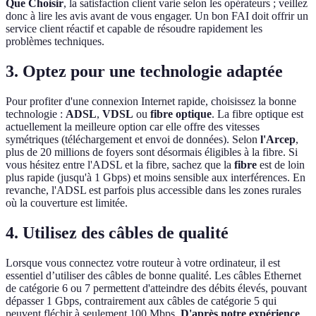
Que Choisir
, la satisfaction client varie selon les opérateurs ; veillez
donc à lire les avis avant de vous engager. Un bon FAI doit offrir un
service client réactif et capable de résoudre rapidement les
problèmes techniques.
3. Optez pour une technologie adaptée
Pour profiter d'une connexion Internet rapide, choisissez la bonne
technologie :
ADSL
,
VDSL
ou
fibre optique
. La fibre optique est
actuellement la meilleure option car elle offre des vitesses
symétriques (téléchargement et envoi de données). Selon
l'Arcep
,
plus de 20 millions de foyers sont désormais éligibles à la fibre. Si
vous hésitez entre l'ADSL et la fibre, sachez que la
fibre
est de loin
plus rapide (jusqu'à 1 Gbps) et moins sensible aux interférences. En
revanche, l'ADSL est parfois plus accessible dans les zones rurales
où la couverture est limitée.
4. Utilisez des câbles de qualité
Lorsque vous connectez votre routeur à votre ordinateur, il est
essentiel d’utiliser des câbles de bonne qualité. Les câbles Ethernet
de catégorie 6 ou 7 permettent d'atteindre des débits élevés, pouvant
dépasser 1 Gbps, contrairement aux câbles de catégorie 5 qui
peuvent fléchir à seulement 100 Mbps.
D'après notre expérience
,