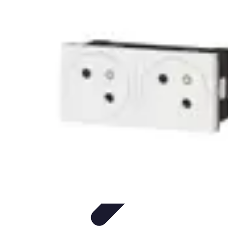
Connexion Rapide
Astuces et Conseils
Optimisation
Optimisation de
Connexion
Technologie
Applications
Connexion Rapide