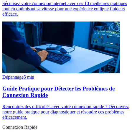
Sécurisez votre connexion internet avec ces 10 meilleures pratiques
tout en optimisant sa vitesse pour une expérience en ligne fluide et
efficace.
Dépannage
5
min
Guide Pratique pour Détecter les Problèmes de
Connexion Rapide
Rencontrez des difficultés avec votre connexion rapide ? Découvrez
notre guide pratique pour diagnostiquer et résoudre ces problèmes
efficacement.
Connexion Rapide