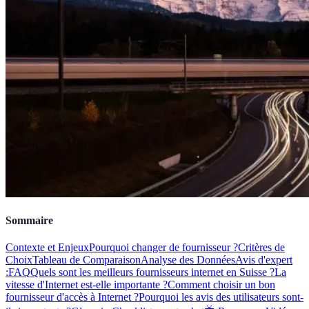
Sommaire
Contexte et Enjeux
Pourquoi changer de fournisseur ?
Critères de
Choix
Tableau de Comparaison
Analyse des Données
Avis d'expert
:
FAQ
Quels sont les meilleurs fournisseurs internet en Suisse ?
La
vitesse d'Internet est-elle importante ?
Comment choisir un bon
fournisseur d'accès à Internet ?
Pourquoi les avis des utilisateurs sont-