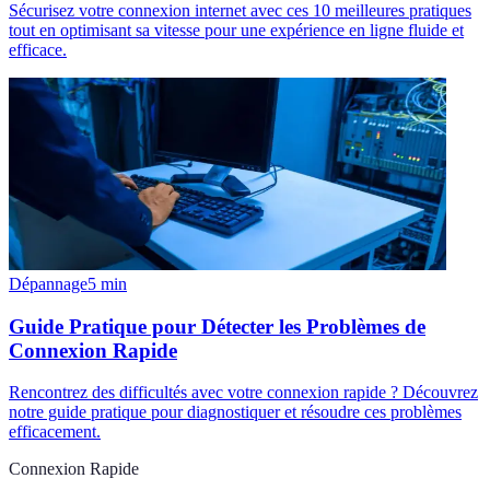
Sécurisez votre connexion internet avec ces 10 meilleures pratiques
tout en optimisant sa vitesse pour une expérience en ligne fluide et
efficace.
Dépannage
5
min
Guide Pratique pour Détecter les Problèmes de
Connexion Rapide
Rencontrez des difficultés avec votre connexion rapide ? Découvrez
notre guide pratique pour diagnostiquer et résoudre ces problèmes
efficacement.
Connexion Rapide