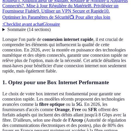
Routeur
5. Amplificateur de Signal
6. Réduire le Nombre d'Appareils
Connectés
7. Mise à Jour Régulière du Matériel
8. Privilégier un
Fournisseur Fiable
9. Utiliser un VPN Secure et Rapide
10.
Optimiser les Paramètres de Sécurité
📺 Pour aller plus loin
:
Checklist avant achat
Glossaire
Sommaire
(
14
sections
)
Lorsque l'on parle de
connexion internet rapide
, il est crucial de
comprendre les éléments qui influencent la qualité de cette
connexion. En 2026, avec la montée en puissance des technologies
numérique et des objets connectés, garantir une connexion rapide ne
relève plus de l'option, mais de la nécessité. Cet article détaillera les
must-haves pour bénéficier d'une connexion internet non seulement
rapide, mais également fiable.
1. Optez pour une Box Internet Performante
Le choix de votre box internet est fondamental pour garantir une
connexion rapide. Les modèles récents proposent des technologies
avancées comme la
fibre optique
ou la
5G
. En 2026, les
fournisseurs d'accès comme
Orange
,
Free
ou
SFR
offrent des
forfaits adaptés qui incluent des débits allant jusqu'à 8 Gbps avec la
fibre. D'ailleurs, selon une étude de
l'Arcep
(Autorité de régulation
des communications électroniques et des postes), plus de 80% des
foyers en France peuvent maintenant accéder à la fibre optique,