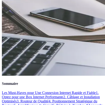
Sommaire
Les Must-Haves pour Une Connexion Internet Rapide et Fiable
1.
Optez pour une Box Internet Performante
2. Câblage et Installation
Optimisés
3. Routeur de Qualité
4. Positionnement Stratégique du