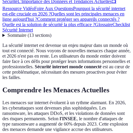
Sécurité
L'Importance des Données et Tendances Actuelles
📺
Ressource Vidéo
Foire Aux Questions
Pourquoi la sécurité internet
est-elle cruciale en 2026 ?
Quelles sont les principales menaces en
ligne aujourd'hui ?
Comment protéger ses appareils connectés ?
Quelle est la solution de sécurité la plus efficace ?
Glossaire
Checklist
Sécurité Internet
Sommaire
(
13
sections
)
La sécurité internet est devenue un enjeu majeur dans un monde où
tout est connecté. Nous voyons de nouvelles menaces chaque année,
et 2026 n'est pas en reste. Les utilisateurs du monde entier doivent
faire face à ces défis pour protéger leurs informations personnelles et
professionnelles.
Sécurité internet monde connecté
est au cœur de
cette problématique, nécessitant des mesures proactives pour éviter
les failles.
Comprendre les Menaces Actuelles
Les menaces sur internet évoluent à un rythme alarmant. En 2026,
les cyberattaques sont devenues plus sophistiquées. Les
ransomware, les attaques DDoS, et les violations de données sont
des risques permanents. Selon
l'INSEE
, le nombre d'attaques de
type ransomware a augmenté de 60% depuis 2023. Cette explosion
des menaces demande une vigilance accrue des utilisateurs.