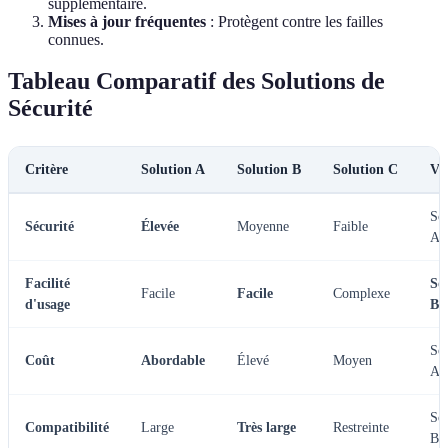
supplémentaire.
Mises à jour fréquentes
: Protègent contre les failles
connues.
Tableau Comparatif des Solutions de
Sécurité
Critère
Solution A
Solution B
Solution C
Ve
Sol
Sécurité
Élevée
Moyenne
Faible
A
Facilité
So
Facile
Facile
Complexe
d'usage
B
Sol
Coût
Abordable
Élevé
Moyen
A
Sol
Compatibilité
Large
Très large
Restreinte
B