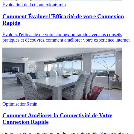
Évaluation de la Connexion
6
min
Comment Évaluer l'Efficacité de votre Connexion
Rapide
Évaluez l'efficacité de votre connexion rapide avec nos conseils
pratiques et découvrez comment améliorer votre expérience internet.
Optimisation
6
min
Comment Améliorer la Connectivité de Votre
Connexion Rapide
Optimisez votre connexion rapide avec notre guide étape par étape