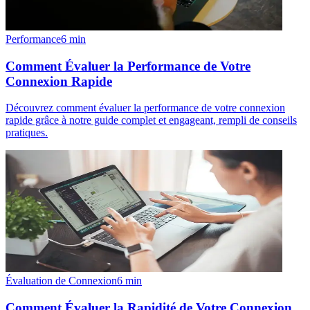
Performance
6
min
Comment Évaluer la Performance de Votre
Connexion Rapide
Découvrez comment évaluer la performance de votre connexion
rapide grâce à notre guide complet et engageant, rempli de conseils
pratiques.
Évaluation de Connexion
6
min
Comment Évaluer la Rapidité de Votre Connexion