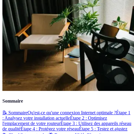
Sommaire
📝 Sommaire
Qu'est-ce qu'une connexion Internet optimale ?
Étape 1
: Analysez votre installation actuelle
Étape 2 : Optimisez
l'emplacement de votre routeur
Étape 3 : Utilisez des appareils réseau
de qualité
Étape 4 : Protégez votre réseau
Étape 5 : Testez et ajustez