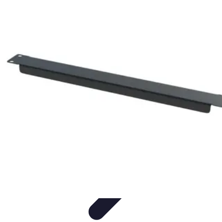
Connexion Rapide
Astuces et Conseils
Optimisation
Optimisation de
Connexion
Technologie
Applications
Connexion Rapide