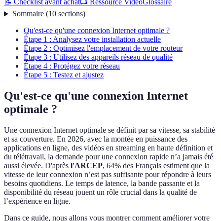
📝 Checklist avant achat
📺 Ressource Vidéo
Glossaire
Sommaire
(
10
sections
)
Qu'est-ce qu'une connexion Internet optimale ?
Étape 1 : Analysez votre installation actuelle
Étape 2 : Optimisez l'emplacement de votre routeur
Étape 3 : Utilisez des appareils réseau de qualité
Étape 4 : Protégez votre réseau
Étape 5 : Testez et ajustez
Qu'est-ce qu'une connexion Internet
optimale ?
Une connexion Internet optimale se définit par sa vitesse, sa stabilité
et sa couverture. En 2026, avec la montée en puissance des
applications en ligne, des vidéos en streaming en haute définition et
du télétravail, la demande pour une connexion rapide n’a jamais été
aussi élevée. D'après
l'ARCEP
, 64% des Français estiment que la
vitesse de leur connexion n’est pas suffisante pour répondre à leurs
besoins quotidiens. Le temps de latence, la bande passante et la
disponibilité du réseau jouent un rôle crucial dans la qualité de
l’expérience en ligne.
Dans ce guide, nous allons vous montrer comment améliorer votre