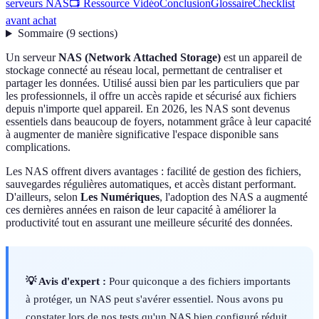
serveurs NAS
📺 Ressource Vidéo
Conclusion
Glossaire
Checklist
avant achat
Sommaire
(
9
sections
)
Un serveur
NAS (Network Attached Storage)
est un appareil de
stockage connecté au réseau local, permettant de centraliser et
partager les données. Utilisé aussi bien par les particuliers que par
les professionnels, il offre un accès rapide et sécurisé aux fichiers
depuis n'importe quel appareil. En 2026, les NAS sont devenus
essentiels dans beaucoup de foyers, notamment grâce à leur capacité
à augmenter de manière significative l'espace disponible sans
complications.
Les NAS offrent divers avantages : facilité de gestion des fichiers,
sauvegardes régulières automatiques, et accès distant performant.
D'ailleurs, selon
Les Numériques
, l'adoption des NAS a augmenté
ces dernières années en raison de leur capacité à améliorer la
productivité tout en assurant une meilleure sécurité des données.
💡 Avis d'expert :
Pour quiconque a des fichiers importants
à protéger, un NAS peut s'avérer essentiel. Nous avons pu
constater lors de nos tests qu'un NAS bien configuré réduit