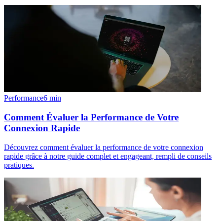
Performance
6
min
Comment Évaluer la Performance de Votre
Connexion Rapide
Découvrez comment évaluer la performance de votre connexion
rapide grâce à notre guide complet et engageant, rempli de conseils
pratiques.