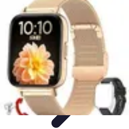
Connexion Rapide
Astuces et Conseils
Optimisation
Optimisation de
Connexion
Technologie
Applications
Connexion Rapide