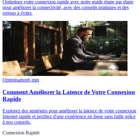
Optimisez votre connexion rapide avec notre guide étape par étape
pour améliorer la connectivité, avec des conseils pratiques et des
erreurs à éviter.
Optimisation
6
min
Comment Améliorer la Latence de Votre Connexion
Rapide
Explorez des stratégies pour améliorer la latence de votre connexion
Internet rapide et profitez d'une expérience en ligne sans faille grâce
à nos conseils.
Connexion Rapide