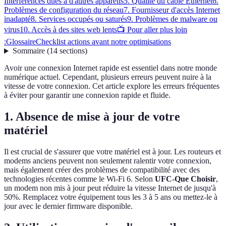
Interférences dues à d'autres appareils
5. Qualité du câble Ethernet
6.
Problèmes de configuration du réseau
7. Fournisseur d'accès Internet
inadapté
8. Services occupés ou saturés
9. Problèmes de malware ou
virus
10. Accès à des sites web lents
📺 Pour aller plus loin
:
Glossaire
Checklist actions avant notre optimisations
Sommaire
(
14
sections
)
Avoir une connexion Internet rapide est essentiel dans notre monde
numérique actuel. Cependant, plusieurs erreurs peuvent nuire à la
vitesse de votre connexion. Cet article explore les erreurs fréquentes
à éviter pour garantir une connexion rapide et fluide.
1. Absence de mise à jour de votre
matériel
Il est crucial de s'assurer que votre matériel est à jour. Les routeurs et
modems anciens peuvent non seulement ralentir votre connexion,
mais également créer des problèmes de compatibilité avec des
technologies récentes comme le Wi-Fi 6. Selon
UFC-Que Choisir
,
un modem non mis à jour peut réduire la vitesse Internet de jusqu'à
50%. Remplacez votre équipement tous les 3 à 5 ans ou mettez-le à
jour avec le dernier firmware disponible.