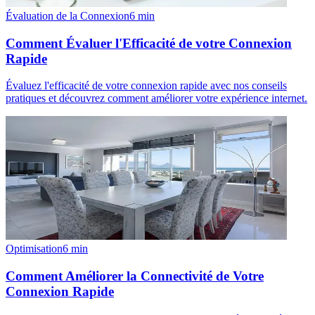
Évaluation de la Connexion
6
min
Comment Évaluer l'Efficacité de votre Connexion
Rapide
Évaluez l'efficacité de votre connexion rapide avec nos conseils
pratiques et découvrez comment améliorer votre expérience internet.
Optimisation
6
min
Comment Améliorer la Connectivité de Votre
Connexion Rapide