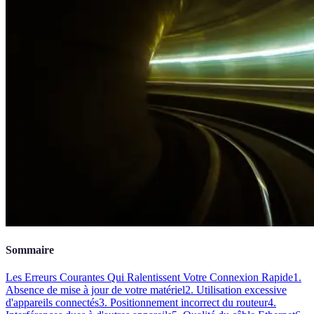
Sommaire
Les Erreurs Courantes Qui Ralentissent Votre Connexion Rapide
1.
Absence de mise à jour de votre matériel
2. Utilisation excessive
d'appareils connectés
3. Positionnement incorrect du routeur
4.