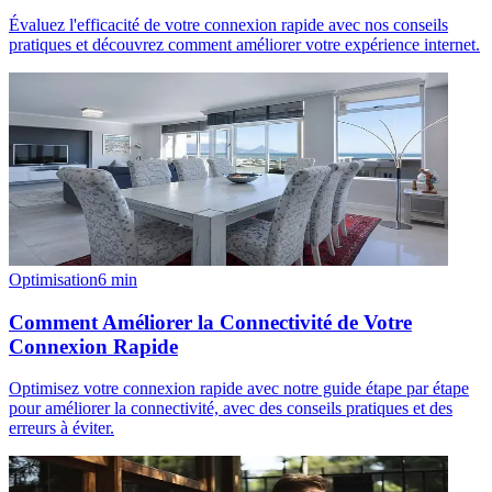
Évaluez l'efficacité de votre connexion rapide avec nos conseils
pratiques et découvrez comment améliorer votre expérience internet.
Optimisation
6
min
Comment Améliorer la Connectivité de Votre
Connexion Rapide
Optimisez votre connexion rapide avec notre guide étape par étape
pour améliorer la connectivité, avec des conseils pratiques et des
erreurs à éviter.