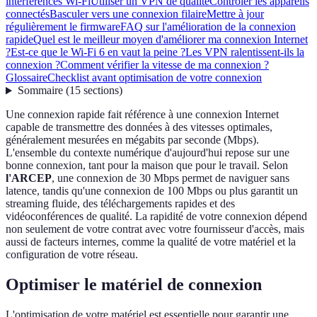
interférences Wi-Fi
Utiliser un VPN de qualité
Contrôler les appareils
connectés
Basculer vers une connexion filaire
Mettre à jour
régulièrement le firmware
FAQ sur l'amélioration de la connexion
rapide
Quel est le meilleur moyen d'améliorer ma connexion Internet
?
Est-ce que le Wi-Fi 6 en vaut la peine ?
Les VPN ralentissent-ils la
connexion ?
Comment vérifier la vitesse de ma connexion ?
Glossaire
Checklist avant optimisation de votre connexion
Sommaire
(
15
sections
)
Une connexion rapide fait référence à une connexion Internet
capable de transmettre des données à des vitesses optimales,
généralement mesurées en mégabits par seconde (Mbps).
L'ensemble du contexte numérique d'aujourd'hui repose sur une
bonne connexion, tant pour la maison que pour le travail. Selon
l'ARCEP
, une connexion de 30 Mbps permet de naviguer sans
latence, tandis qu'une connexion de 100 Mbps ou plus garantit un
streaming fluide, des téléchargements rapides et des
vidéoconférences de qualité. La rapidité de votre connexion dépend
non seulement de votre contrat avec votre fournisseur d'accès, mais
aussi de facteurs internes, comme la qualité de votre matériel et la
configuration de votre réseau.
Optimiser le matériel de connexion
L'optimisation de votre matériel est essentielle pour garantir une