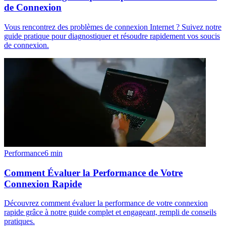
de Connexion
Vous rencontrez des problèmes de connexion Internet ? Suivez notre
guide pratique pour diagnostiquer et résoudre rapidement vos soucis
de connexion.
Performance
6
min
Comment Évaluer la Performance de Votre
Connexion Rapide
Découvrez comment évaluer la performance de votre connexion
rapide grâce à notre guide complet et engageant, rempli de conseils
pratiques.