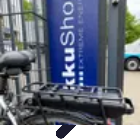
Connexion Rapide
Astuces et Conseils
Optimisation
Optimisation de
Connexion
Technologie
Applications
Connexion Rapide