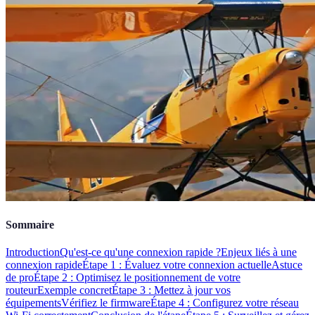
Sommaire
Introduction
Qu'est-ce qu'une connexion rapide ?
Enjeux liés à une
connexion rapide
Étape 1 : Évaluez votre connexion actuelle
Astuce
de pro
Étape 2 : Optimisez le positionnement de votre
routeur
Exemple concret
Étape 3 : Mettez à jour vos
équipements
Vérifiez le firmware
Étape 4 : Configurez votre réseau