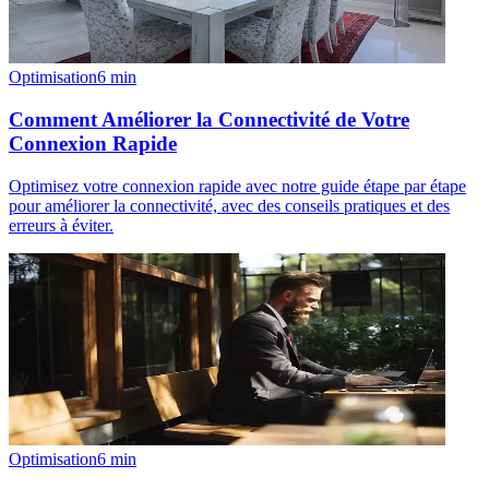
Optimisation
6
min
Comment Améliorer la Connectivité de Votre
Connexion Rapide
Optimisez votre connexion rapide avec notre guide étape par étape
pour améliorer la connectivité, avec des conseils pratiques et des
erreurs à éviter.
Optimisation
6
min