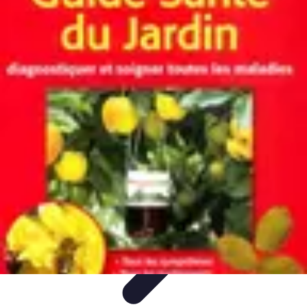
Connexion Rapide
Astuces et Conseils
Optimisation
Optimisation de
Connexion
Technologie
Applications
Connexion Rapide