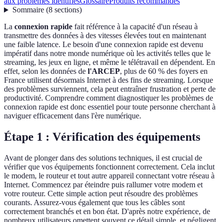
aux problèmes identifiés
Glossaire
Produits recommandés
Sommaire
(
8
sections
)
La
connexion rapide
fait référence à la capacité d'un réseau à
transmettre des données à des vitesses élevées tout en maintenant
une faible latence. Le besoin d'une connexion rapide est devenu
impératif dans notre monde numérique où les activités telles que le
streaming, les jeux en ligne, et même le télétravail en dépendent. En
effet, selon les données de
l'ARCEP
, plus de 60 % des foyers en
France utilisent désormais Internet à des fins de streaming. Lorsque
des problèmes surviennent, cela peut entraîner frustration et perte de
productivité. Comprendre comment diagnostiquer les problèmes de
connexion rapide est donc essentiel pour toute personne cherchant à
naviguer efficacement dans l'ère numérique.
Étape 1 : Vérification des équipements
Avant de plonger dans des solutions techniques, il est crucial de
vérifier que vos équipements fonctionnent correctement. Cela inclut
le modem, le routeur et tout autre appareil connectant votre réseau à
Internet. Commencez par éteindre puis rallumer votre modem et
votre routeur. Cette simple action peut résoudre des problèmes
courants. Assurez-vous également que tous les câbles sont
correctement branchés et en bon état. D'après notre expérience, de
nombreux utilisateurs omettent souvent ce détail simple, et négligent