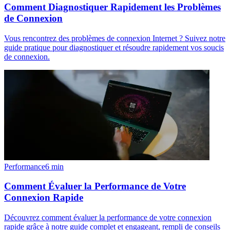
Comment Diagnostiquer Rapidement les Problèmes
de Connexion
Vous rencontrez des problèmes de connexion Internet ? Suivez notre
guide pratique pour diagnostiquer et résoudre rapidement vos soucis
de connexion.
Performance
6
min
Comment Évaluer la Performance de Votre
Connexion Rapide
Découvrez comment évaluer la performance de votre connexion
rapide grâce à notre guide complet et engageant, rempli de conseils