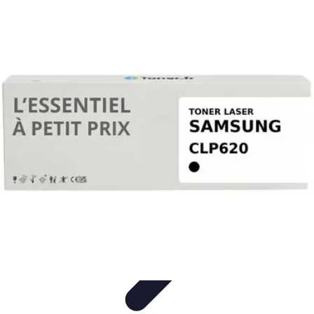
Connexion Rapide
Astuces et Conseils
Optimisation
Optimisation de
Connexion
Technologie
Applications
Connexion Rapide