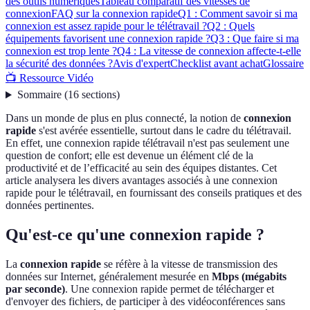
des outils numériques
Tableau comparatif des vitesses de
connexion
FAQ sur la connexion rapide
Q1 : Comment savoir si ma
connexion est assez rapide pour le télétravail ?
Q2 : Quels
équipements favorisent une connexion rapide ?
Q3 : Que faire si ma
connexion est trop lente ?
Q4 : La vitesse de connexion affecte-t-elle
la sécurité des données ?
Avis d'expert
Checklist avant achat
Glossaire
📺 Ressource Vidéo
Sommaire
(
16
sections
)
Dans un monde de plus en plus connecté, la notion de
connexion
rapide
s'est avérée essentielle, surtout dans le cadre du télétravail.
En effet, une connexion rapide télétravail n'est pas seulement une
question de confort; elle est devenue un élément clé de la
productivité et de l’efficacité au sein des équipes distantes. Cet
article analysera les divers avantages associés à une connexion
rapide pour le télétravail, en fournissant des conseils pratiques et des
données pertinentes.
Qu'est-ce qu'une connexion rapide ?
La
connexion rapide
se réfère à la vitesse de transmission des
données sur Internet, généralement mesurée en
Mbps (mégabits
par seconde)
. Une connexion rapide permet de télécharger et
d'envoyer des fichiers, de participer à des vidéoconférences sans