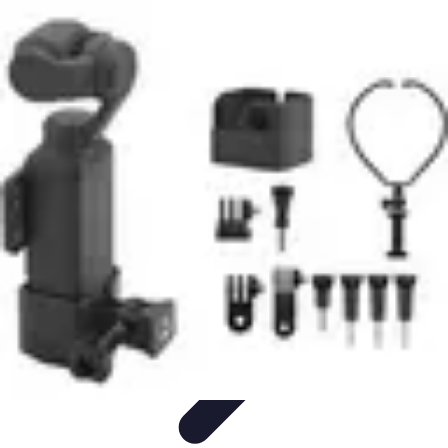
Connexion Rapide
Astuces et Conseils
Optimisation
Optimisation de
Connexion
Technologie
Applications
Connexion Rapide