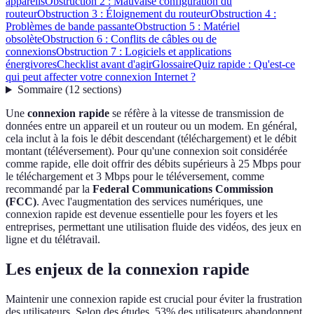
appareils
Obstruction 2 : Mauvaise configuration du
routeur
Obstruction 3 : Éloignement du routeur
Obstruction 4 :
Problèmes de bande passante
Obstruction 5 : Matériel
obsolète
Obstruction 6 : Conflits de câbles ou de
connexions
Obstruction 7 : Logiciels et applications
énergivores
Checklist avant d'agir
Glossaire
Quiz rapide : Qu'est-ce
qui peut affecter votre connexion Internet ?
Sommaire
(
12
sections
)
Une
connexion rapide
se réfère à la vitesse de transmission de
données entre un appareil et un routeur ou un modem. En général,
cela inclut à la fois le débit descendant (téléchargement) et le débit
montant (téléversement). Pour qu'une connexion soit considérée
comme rapide, elle doit offrir des débits supérieurs à 25 Mbps pour
le téléchargement et 3 Mbps pour le téléversement, comme
recommandé par la
Federal Communications Commission
(FCC)
. Avec l'augmentation des services numériques, une
connexion rapide est devenue essentielle pour les foyers et les
entreprises, permettant une utilisation fluide des vidéos, des jeux en
ligne et du télétravail.
Les enjeux de la connexion rapide
Maintenir une connexion rapide est crucial pour éviter la frustration
des utilisateurs. Selon des études, 53% des utilisateurs abandonnent