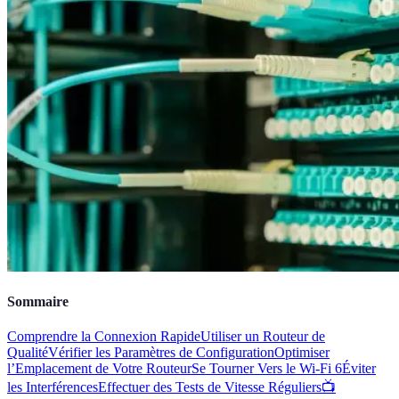
Sommaire
Comprendre la Connexion Rapide
Utiliser un Routeur de
Qualité
Vérifier les Paramètres de Configuration
Optimiser
l’Emplacement de Votre Routeur
Se Tourner Vers le Wi-Fi 6
Éviter
les Interférences
Effectuer des Tests de Vitesse Réguliers
📺