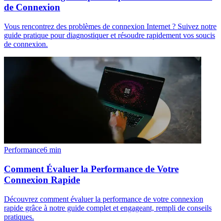
de Connexion
Vous rencontrez des problèmes de connexion Internet ? Suivez notre
guide pratique pour diagnostiquer et résoudre rapidement vos soucis
de connexion.
Performance
6
min
Comment Évaluer la Performance de Votre
Connexion Rapide
Découvrez comment évaluer la performance de votre connexion
rapide grâce à notre guide complet et engageant, rempli de conseils
pratiques.