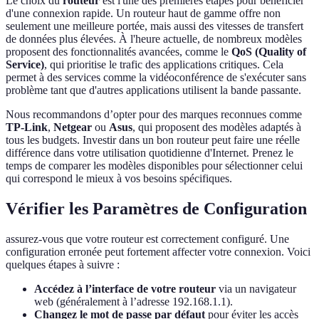
Le choix du
routeur
est l'une des premières étapes pour bénéficier
d'une connexion rapide. Un routeur haut de gamme offre non
seulement une meilleure portée, mais aussi des vitesses de transfert
de données plus élevées. À l'heure actuelle, de nombreux modèles
proposent des fonctionnalités avancées, comme le
QoS (Quality of
Service)
, qui prioritise le trafic des applications critiques. Cela
permet à des services comme la vidéoconférence de s'exécuter sans
problème tant que d'autres applications utilisent la bande passante.
Nous recommandons d’opter pour des marques reconnues comme
TP-Link
,
Netgear
ou
Asus
, qui proposent des modèles adaptés à
tous les budgets. Investir dans un bon routeur peut faire une réelle
différence dans votre utilisation quotidienne d'Internet. Prenez le
temps de comparer les modèles disponibles pour sélectionner celui
qui correspond le mieux à vos besoins spécifiques.
Vérifier les Paramètres de Configuration
assurez-vous que votre routeur est correctement configuré. Une
configuration erronée peut fortement affecter votre connexion. Voici
quelques étapes à suivre :
Accédez à l’interface de votre routeur
via un navigateur
web (généralement à l’adresse 192.168.1.1).
Changez le mot de passe par défaut
pour éviter les accès