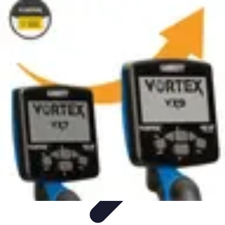
Connexion Rapide
Astuces et Conseils
Optimisation
Optimisation de
Connexion
Technologie
Applications
Connexion Rapide