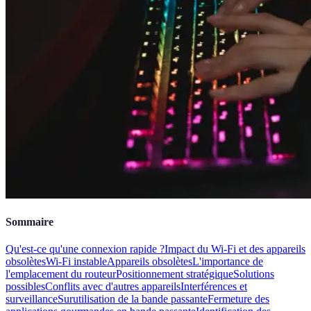
Sommaire
Qu'est-ce qu'une connexion rapide ?
Impact du Wi-Fi et des appareils
obsolètes
Wi-Fi instable
Appareils obsolètes
L'importance de
l'emplacement du routeur
Positionnement stratégique
Solutions
possibles
Conflits avec d'autres appareils
Interférences et
surveillance
Surutilisation de la bande passante
Fermeture des