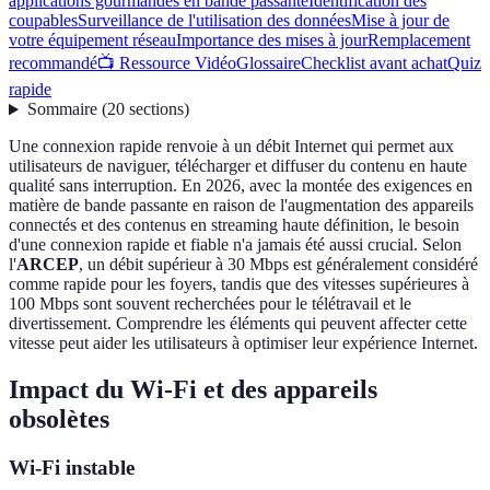
applications gourmandes en bande passante
Identification des
coupables
Surveillance de l'utilisation des données
Mise à jour de
votre équipement réseau
Importance des mises à jour
Remplacement
recommandé
📺 Ressource Vidéo
Glossaire
Checklist avant achat
Quiz
rapide
Sommaire
(
20
sections
)
Une connexion rapide renvoie à un débit Internet qui permet aux
utilisateurs de naviguer, télécharger et diffuser du contenu en haute
qualité sans interruption. En 2026, avec la montée des exigences en
matière de bande passante en raison de l'augmentation des appareils
connectés et des contenus en streaming haute définition, le besoin
d'une connexion rapide et fiable n'a jamais été aussi crucial. Selon
l'
ARCEP
, un débit supérieur à 30 Mbps est généralement considéré
comme rapide pour les foyers, tandis que des vitesses supérieures à
100 Mbps sont souvent recherchées pour le télétravail et le
divertissement. Comprendre les éléments qui peuvent affecter cette
vitesse peut aider les utilisateurs à optimiser leur expérience Internet.
Impact du Wi-Fi et des appareils
obsolètes
Wi-Fi instable