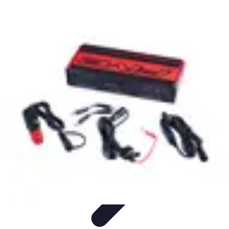
Connexion Rapide
Astuces et Conseils
Optimisation
Optimisation de
Connexion
Technologie
Applications
Connexion Rapide