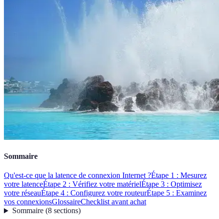
Sommaire
Qu'est-ce que la latence de connexion Internet ?
Étape 1 : Mesurez
votre latence
Étape 2 : Vérifiez votre matériel
Étape 3 : Optimisez
votre réseau
Étape 4 : Configurez votre routeur
Étape 5 : Examinez
vos connexions
Glossaire
Checklist avant achat
Sommaire
(
8
sections
)