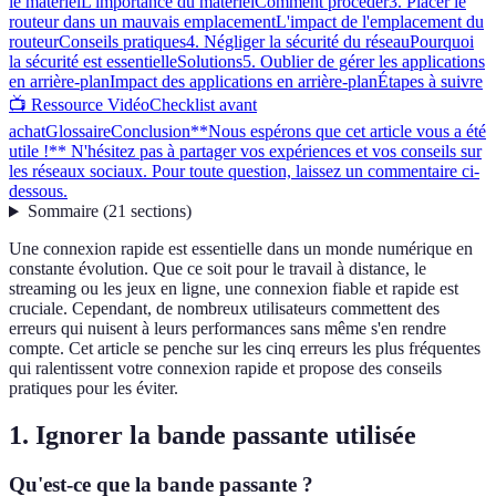
le matériel
L'importance du matériel
Comment procéder
3. Placer le
routeur dans un mauvais emplacement
L'impact de l'emplacement du
routeur
Conseils pratiques
4. Négliger la sécurité du réseau
Pourquoi
la sécurité est essentielle
Solutions
5. Oublier de gérer les applications
en arrière-plan
Impact des applications en arrière-plan
Étapes à suivre
📺 Ressource Vidéo
Checklist avant
achat
Glossaire
Conclusion
**Nous espérons que cet article vous a été
utile !** N'hésitez pas à partager vos expériences et vos conseils sur
les réseaux sociaux. Pour toute question, laissez un commentaire ci-
dessous.
Sommaire
(
21
sections
)
Une connexion rapide est essentielle dans un monde numérique en
constante évolution. Que ce soit pour le travail à distance, le
streaming ou les jeux en ligne, une connexion fiable et rapide est
cruciale. Cependant, de nombreux utilisateurs commettent des
erreurs qui nuisent à leurs performances sans même s'en rendre
compte. Cet article se penche sur les cinq erreurs les plus fréquentes
qui ralentissent votre connexion rapide et propose des conseils
pratiques pour les éviter.
1. Ignorer la bande passante utilisée
Qu'est-ce que la bande passante ?