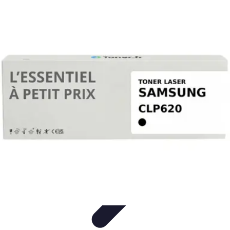
Connexion Rapide
Astuces et Conseils
Optimisation
Optimisation de
Connexion
Technologie
Applications
Connexion Rapide