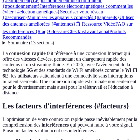
{#equipement}
Le positionnement idéal du routeur
{#positionnement}
Interférences électromagnétiques : comment les
éviter {#electromagnetiques}
Sécuriser votre réseau
{#securiser}
Minimiser les appareils connectés {#appareils}
Utiliser
des antennes améliorées {#antennes}
📺 Ressource Vidéo
FAQ sur
les interférences {#faq}
Glossaire
Checklist avant achat
Produits
Recommandés
Sommaire
(
13
sections
)
La
connexion rapide
fait référence à une connexion Internet qui
offre des vitesses élevées, permettant un chargement rapide des
contenus et un streaming fluide. En 2026, avec l'avènement de la
technologie
5G
et des standards de Wi-Fi améliorés comme le
Wi-Fi
6E
, les utilisateurs s'attendent à une connectivité sans interruptions
ni ralentissements. Une connexion rapide est cruciale non seulement
pour le divertissement mais aussi pour le télétravail et l'éducation à
distance.
Les facteurs d'interférences {#facteurs}
L'optimisation de votre connexion rapide passe inévitablement par la
compréhension des
interférences
qui peuvent nuire à votre signal.
Plusieurs facteurs influencent ces interférences :