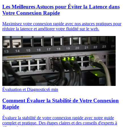
Les Meilleures Astuces pour Éviter la Latence dans
Votre Connexion Rapide
Maximisez votre connexion rapide avec nos astuces pratiques pour
réduire la latence et améliorer votre fluidité sur le web.
Évaluation et Diagnostics
6
min
Comment Évaluer la Stabilité de Votre Connexion
Rapide
Évaluez la stabilité de votre connexion rapide avec notre guide
complet et pratique. Des étapes claires et des conseils d'experts à