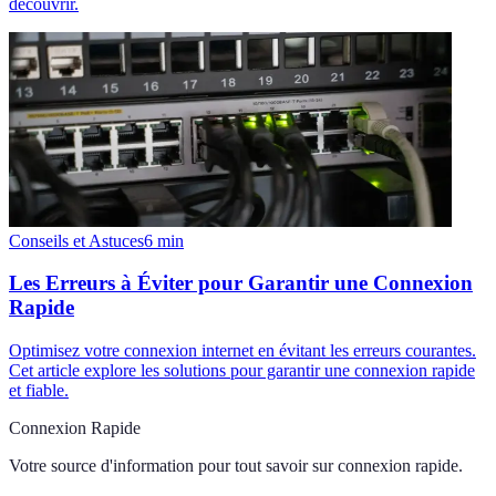
découvrir.
Conseils et Astuces
6
min
Les Erreurs à Éviter pour Garantir une Connexion
Rapide
Optimisez votre connexion internet en évitant les erreurs courantes.
Cet article explore les solutions pour garantir une connexion rapide
et fiable.
Connexion Rapide
Votre source d'information pour tout savoir sur
connexion rapide
.