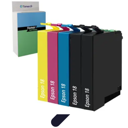
Connexion Rapide
Astuces et Conseils
Optimisation
Optimisation de
Connexion
Technologie
Applications
Connexion Rapide