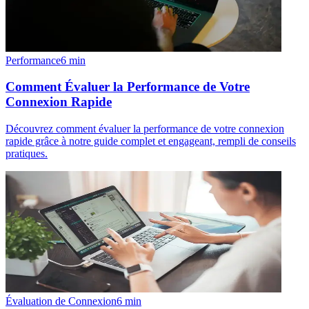
Performance
6
min
Comment Évaluer la Performance de Votre
Connexion Rapide
Découvrez comment évaluer la performance de votre connexion
rapide grâce à notre guide complet et engageant, rempli de conseils
pratiques.
Évaluation de Connexion
6
min