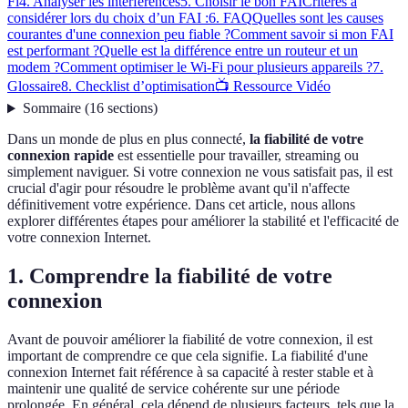
Fi
4. Analyser les interférences
5. Choisir le bon FAI
Critères à
considérer lors du choix d’un FAI :
6. FAQ
Quelles sont les causes
courantes d'une connexion peu fiable ?
Comment savoir si mon FAI
est performant ?
Quelle est la différence entre un routeur et un
modem ?
Comment optimiser le Wi-Fi pour plusieurs appareils ?
7.
Glossaire
8. Checklist d’optimisation
📺 Ressource Vidéo
Sommaire
(
16
sections
)
Dans un monde de plus en plus connecté,
la fiabilité de votre
connexion rapide
est essentielle pour travailler, streaming ou
simplement naviguer. Si votre connexion ne vous satisfait pas, il est
crucial d'agir pour résoudre le problème avant qu'il n'affecte
définitivement votre expérience. Dans cet article, nous allons
explorer différentes étapes pour améliorer la stabilité et l'efficacité de
votre connexion Internet.
1. Comprendre la fiabilité de votre
connexion
Avant de pouvoir améliorer la fiabilité de votre connexion, il est
important de comprendre ce que cela signifie. La fiabilité d'une
connexion Internet fait référence à sa capacité à rester stable et à
maintenir une qualité de service cohérente sur une période
prolongée. En général, cela dépend de plusieurs facteurs, tels que la