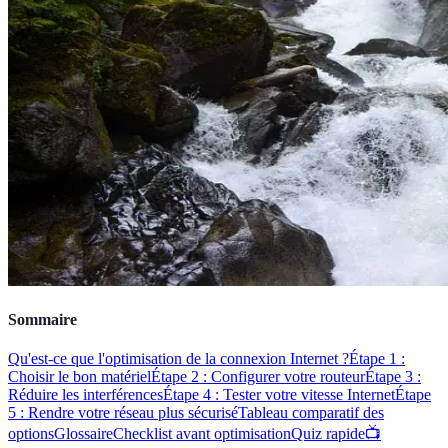
Sommaire
Qu'est-ce que l'optimisation de la connexion Internet ?
Étape 1 :
Choisir le bon matériel
Étape 2 : Configurer votre routeur
Étape 3 :
Réduire les interférences
Étape 4 : Tester votre vitesse Internet
Étape
5 : Rendre votre réseau plus sécurisé
Tableau comparatif des
options
Glossaire
Checklist avant optimisation
Quiz rapide
📺