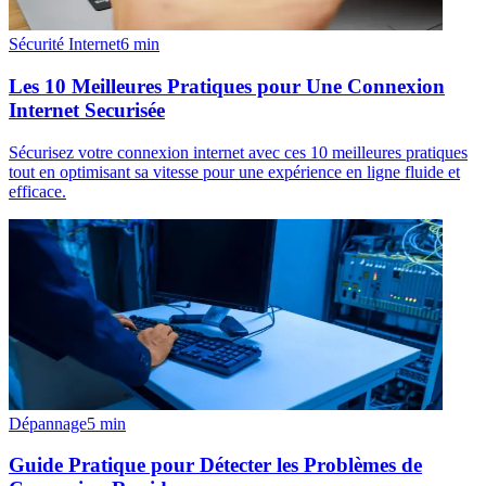
Sécurité Internet
6
min
Les 10 Meilleures Pratiques pour Une Connexion
Internet Securisée
Sécurisez votre connexion internet avec ces 10 meilleures pratiques
tout en optimisant sa vitesse pour une expérience en ligne fluide et
efficace.
Dépannage
5
min
Guide Pratique pour Détecter les Problèmes de