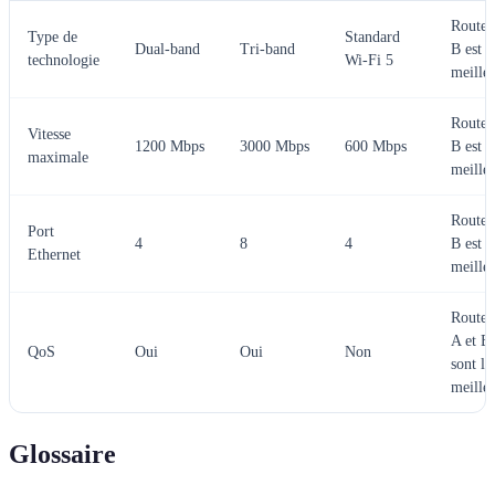
Routeu
Type de
Standard
Dual-band
Tri-band
B est l
technologie
Wi-Fi 5
meille
Routeu
Vitesse
1200 Mbps
3000 Mbps
600 Mbps
B est l
maximale
meille
Routeu
Port
4
8
4
B est l
Ethernet
meille
Routeu
A et B
QoS
Oui
Oui
Non
sont le
meille
Glossaire