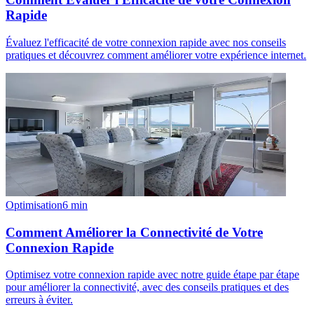
Rapide
Évaluez l'efficacité de votre connexion rapide avec nos conseils
pratiques et découvrez comment améliorer votre expérience internet.
Optimisation
6
min
Comment Améliorer la Connectivité de Votre
Connexion Rapide
Optimisez votre connexion rapide avec notre guide étape par étape
pour améliorer la connectivité, avec des conseils pratiques et des
erreurs à éviter.