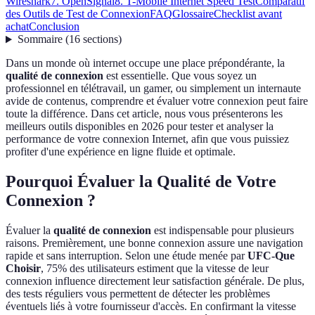
Wireshark
7. OpenSignal
8. T-Mobile Internet Speed Test
Comparatif
des Outils de Test de Connexion
FAQ
Glossaire
Checklist avant
achat
Conclusion
Sommaire
(
16
sections
)
Dans un monde où internet occupe une place prépondérante, la
qualité de connexion
est essentielle. Que vous soyez un
professionnel en télétravail, un gamer, ou simplement un internaute
avide de contenus, comprendre et évaluer votre connexion peut faire
toute la différence. Dans cet article, nous vous présenterons les
meilleurs outils disponibles en 2026 pour tester et analyser la
performance de votre connexion Internet, afin que vous puissiez
profiter d'une expérience en ligne fluide et optimale.
Pourquoi Évaluer la Qualité de Votre
Connexion ?
Évaluer la
qualité de connexion
est indispensable pour plusieurs
raisons. Premièrement, une bonne connexion assure une navigation
rapide et sans interruption. Selon une étude menée par
UFC-Que
Choisir
, 75% des utilisateurs estiment que la vitesse de leur
connexion influence directement leur satisfaction générale. De plus,
des tests réguliers vous permettent de détecter les problèmes
éventuels liés à votre fournisseur d'accès. En confirmant la vitesse