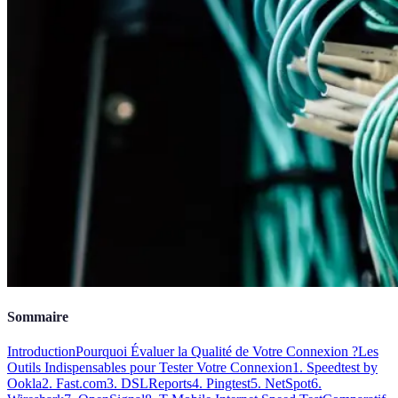
Sommaire
Introduction
Pourquoi Évaluer la Qualité de Votre Connexion ?
Les
Outils Indispensables pour Tester Votre Connexion
1. Speedtest by
Ookla
2. Fast.com
3. DSLReports
4. Pingtest
5. NetSpot
6.