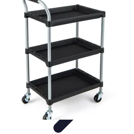
Connexion Rapide
Astuces et Conseils
Optimisation
Optimisation de
Connexion
Technologie
Applications
Connexion Rapide