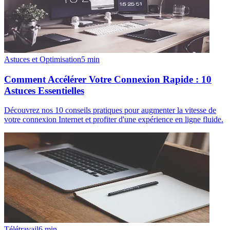
Astuces et Optimisation
5
min
Comment Accélérer Votre Connexion Rapide : 10
Astuces Essentielles
Découvrez nos 10 conseils pratiques pour augmenter la vitesse de
votre connexion Internet et profiter d'une expérience en ligne fluide.
Télétravail
6
min