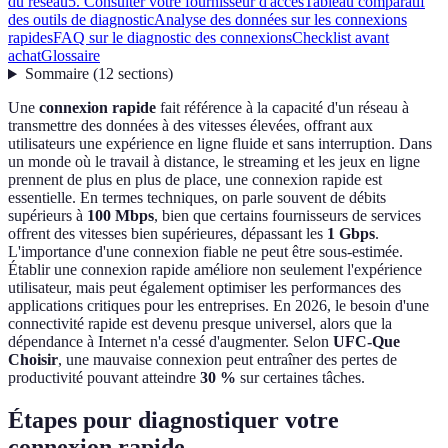
du réseau
5. Consulter votre fournisseur d'accès
Tableau comparatif
des outils de diagnostic
Analyse des données sur les connexions
rapides
FAQ sur le diagnostic des connexions
Checklist avant
achat
Glossaire
Sommaire
(
12
sections
)
Une
connexion rapide
fait référence à la capacité d'un réseau à
transmettre des données à des vitesses élevées, offrant aux
utilisateurs une expérience en ligne fluide et sans interruption. Dans
un monde où le travail à distance, le streaming et les jeux en ligne
prennent de plus en plus de place, une connexion rapide est
essentielle. En termes techniques, on parle souvent de débits
supérieurs à
100 Mbps
, bien que certains fournisseurs de services
offrent des vitesses bien supérieures, dépassant les
1 Gbps
.
L'importance d'une connexion fiable ne peut être sous-estimée.
Établir une connexion rapide améliore non seulement l'expérience
utilisateur, mais peut également optimiser les performances des
applications critiques pour les entreprises. En 2026, le besoin d'une
connectivité rapide est devenu presque universel, alors que la
dépendance à Internet n'a cessé d'augmenter. Selon
UFC-Que
Choisir
, une mauvaise connexion peut entraîner des pertes de
productivité pouvant atteindre
30 %
sur certaines tâches.
Étapes pour diagnostiquer votre
connexion rapide