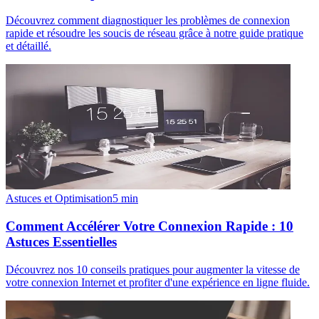
Découvrez comment diagnostiquer les problèmes de connexion
rapide et résoudre les soucis de réseau grâce à notre guide pratique
et détaillé.
Astuces et Optimisation
5
min
Comment Accélérer Votre Connexion Rapide : 10
Astuces Essentielles
Découvrez nos 10 conseils pratiques pour augmenter la vitesse de
votre connexion Internet et profiter d'une expérience en ligne fluide.