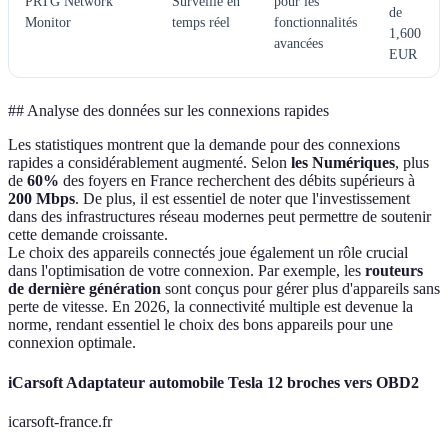
PRTG Network
Surveille en
pour les
de
Monitor
temps réel
fonctionnalités
1,600
avancées
EUR
## Analyse des données sur les connexions rapides
Les statistiques montrent que la demande pour des connexions
rapides a considérablement augmenté. Selon
les Numériques
, plus
de
60%
des foyers en France recherchent des débits supérieurs à
200 Mbps
. De plus, il est essentiel de noter que l'investissement
dans des infrastructures réseau modernes peut permettre de soutenir
cette demande croissante.
Le choix des appareils connectés joue également un rôle crucial
dans l'optimisation de votre connexion. Par exemple, les
routeurs
de dernière génération
sont conçus pour gérer plus d'appareils sans
perte de vitesse. En 2026, la connectivité multiple est devenue la
norme, rendant essentiel le choix des bons appareils pour une
connexion optimale.
iCarsoft Adaptateur automobile Tesla 12 broches vers OBD2
icarsoft-france.fr