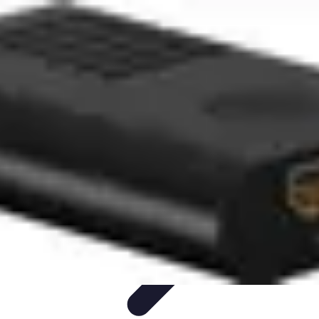
Connexion Rapide
Astuces et Conseils
Optimisation
Optimisation de
Connexion
Technologie
Applications
Connexion Rapide