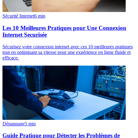
Sécurité Internet
6
min
Les 10 Meilleures Pratiques pour Une Connexion
Internet Securisée
Sécurisez votre connexion internet avec ces 10 meilleures pratiques
tout en optimisant sa vitesse pour une expérience en ligne fluide et
efficace.
Dépannage
5
min
Guide Pratique pour Détecter les Problèmes de