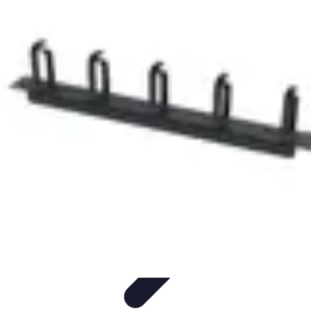
Connexion Rapide
Astuces et Conseils
Optimisation
Optimisation de
Connexion
Technologie
Applications
Connexion Rapide