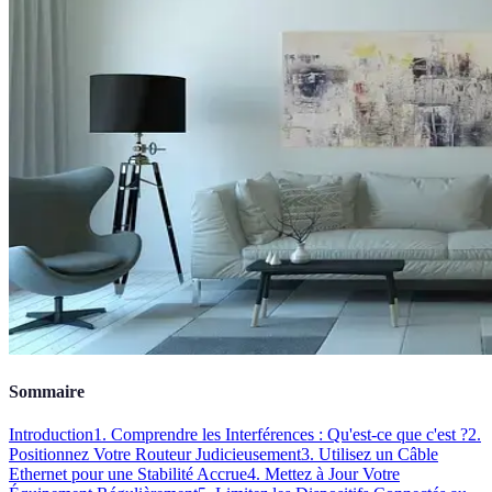
Sommaire
Introduction
1. Comprendre les Interférences : Qu'est-ce que c'est ?
2.
Positionnez Votre Routeur Judicieusement
3. Utilisez un Câble
Ethernet pour une Stabilité Accrue
4. Mettez à Jour Votre