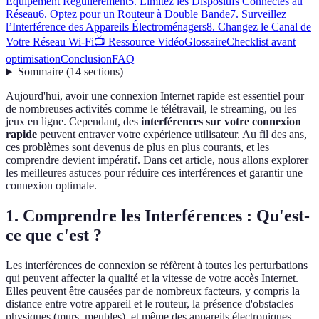
Équipement Régulièrement
5. Limitez les Dispositifs Connectés au
Réseau
6. Optez pour un Routeur à Double Bande
7. Surveillez
l’Interférence des Appareils Électroménagers
8. Changez le Canal de
Votre Réseau Wi-Fi
📺 Ressource Vidéo
Glossaire
Checklist avant
optimisation
Conclusion
FAQ
Sommaire
(
14
sections
)
Aujourd'hui, avoir une connexion Internet rapide est essentiel pour
de nombreuses activités comme le télétravail, le streaming, ou les
jeux en ligne. Cependant, des
interférences sur votre connexion
rapide
peuvent entraver votre expérience utilisateur. Au fil des ans,
ces problèmes sont devenus de plus en plus courants, et les
comprendre devient impératif. Dans cet article, nous allons explorer
les meilleures astuces pour réduire ces interférences et garantir une
connexion optimale.
1. Comprendre les Interférences : Qu'est-
ce que c'est ?
Les interférences de connexion se réfèrent à toutes les perturbations
qui peuvent affecter la qualité et la vitesse de votre accès Internet.
Elles peuvent être causées par de nombreux facteurs, y compris la
distance entre votre appareil et le routeur, la présence d'obstacles
physiques (murs, meubles), et même des appareils électroniques