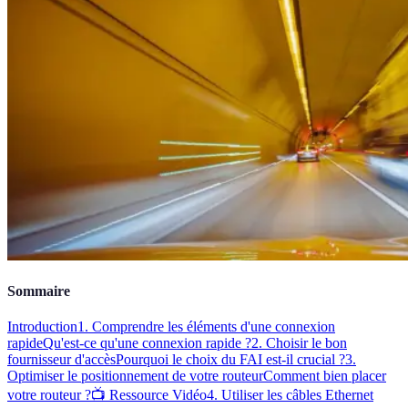
Sommaire
Introduction
1. Comprendre les éléments d'une connexion
rapide
Qu'est-ce qu'une connexion rapide ?
2. Choisir le bon
fournisseur d'accès
Pourquoi le choix du FAI est-il crucial ?
3.
Optimiser le positionnement de votre routeur
Comment bien placer
votre routeur ?
📺 Ressource Vidéo
4. Utiliser les câbles Ethernet