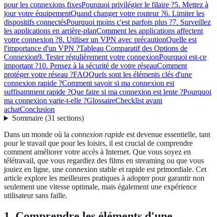
pour les connexions fixes
Pourquoi privilégier le filaire ?
5. Mettez à
jour votre équipement
Quand changer votre routeur ?
6. Limiter les
dispositifs connectés
Pourquoi moins c'est parfois plus ?
7. Surveillez
les applications en arrière-plan
Comment les applications affectent
votre connexion ?
8. Utiliser un VPN avec précaution
Quelle est
l'importance d'un VPN ?
Tableau Comparatif des Options de
Connexion
9. Tester régulièrement votre connexion
Pourquoi est-ce
important ?
10. Pensez à la sécurité de votre réseau
Comment
protéger votre réseau ?
FAQ
Quels sont les éléments clés d'une
connexion rapide ?
Comment savoir si ma connexion est
suffisamment rapide ?
Que faire si ma connexion est lente ?
Pourquoi
ma connexion varie-t-elle ?
Glossaire
Checklist avant
achat
Conclusion
Sommaire
(
31
sections
)
Dans un monde où la
connexion rapide
est devenue essentielle, tant
pour le travail que pour les loisirs, il est crucial de comprendre
comment améliorer votre accès à Internet. Que vous soyez en
télétravail, que vous regardiez des films en streaming ou que vous
jouiez en ligne, une connexion stable et rapide est primordiale. Cet
article explore les meilleures pratiques à adopter pour garantir non
seulement une vitesse optimale, mais également une expérience
utilisateur sans faille.
1. Comprendre les éléments d'une