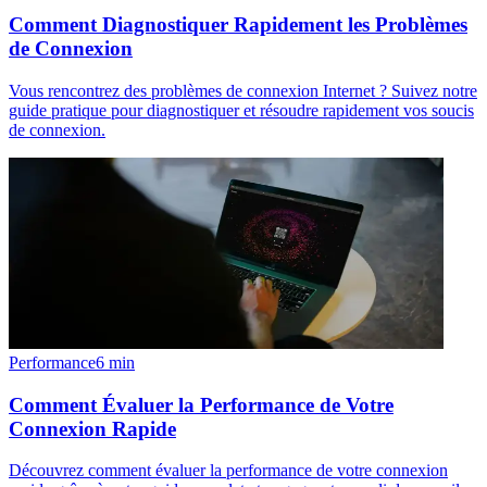
Comment Diagnostiquer Rapidement les Problèmes
de Connexion
Vous rencontrez des problèmes de connexion Internet ? Suivez notre
guide pratique pour diagnostiquer et résoudre rapidement vos soucis
de connexion.
Performance
6
min
Comment Évaluer la Performance de Votre
Connexion Rapide
Découvrez comment évaluer la performance de votre connexion