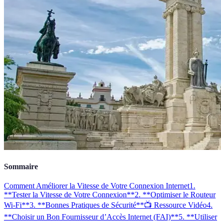
Sommaire
Comment Améliorer la Vitesse de Votre Connexion Internet
1.
**Tester la Vitesse de Votre Connexion**
2. **Optimiser le Routeur
Wi-Fi**
3. **Bonnes Pratiques de Sécurité**
📺 Ressource Vidéo
4.
**Choisir un Bon Fournisseur d’Accès Internet (FAI)**
5. **Utiliser