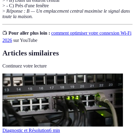
> - B) Dans un endroit central
> - C) Près d'une fenêtre
>
Réponse : B — Un emplacement central maximise le signal dans
toute la maison.
📺
Pour aller plus loin :
comment optimiser votre connexion Wi-Fi
2026
sur YouTube
Articles similaires
Continuez votre lecture
Diagnostic et Résolution
6
min