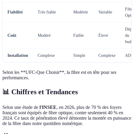
Fibre
Fiabilité
Très fiable
Modérée
Variable
Opti
Dépe
Coût
Modéré
Faible
Élevé
du
budg
Installation
Complexe
Simple
Complexe
ADS
Selon les **UFC-Que Choisir**, la fibre est en tête pour ses
performances.
📊 Chiffres et Tendances
Selon une étude de
l'INSEE
, en 2026, plus de 70 % des foyers
français sont équipés de fibre optique, contre seulement 40 % en
2024. Ce taux de pénétration élevé démontre la montée en puissance
de la fibre dans notre quotidien numérique.