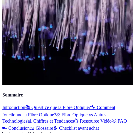
Sommaire
Introduction
📚 Qu'est-ce que la Fibre Optique?
🔧 Comment
fonctionne la Fibre Optique?
⚖️ Fibre Optique vs Autres
Technologies
📊 Chiffres et Tendances
📺 Ressource Vidéo
🤔 FAQ
🔑 Conclusion
📖 Glossaire
📝 Checklist avant achat