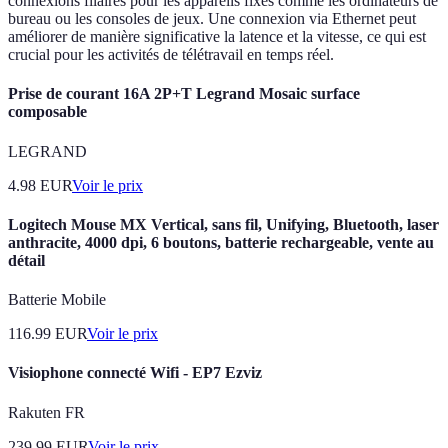
connexions filaires pour les appareils fixes comme les ordinateurs de
bureau ou les consoles de jeux. Une connexion via Ethernet peut
améliorer de manière significative la latence et la vitesse, ce qui est
crucial pour les activités de télétravail en temps réel.
Prise de courant 16A 2P+T Legrand Mosaic surface
composable
LEGRAND
4.98
EUR
Voir le prix
Logitech Mouse MX Vertical, sans fil, Unifying, Bluetooth, laser
anthracite, 4000 dpi, 6 boutons, batterie rechargeable, vente au
détail
Batterie Mobile
116.99
EUR
Voir le prix
Visiophone connecté Wifi - EP7 Ezviz
Rakuten FR
239.99
EUR
Voir le prix