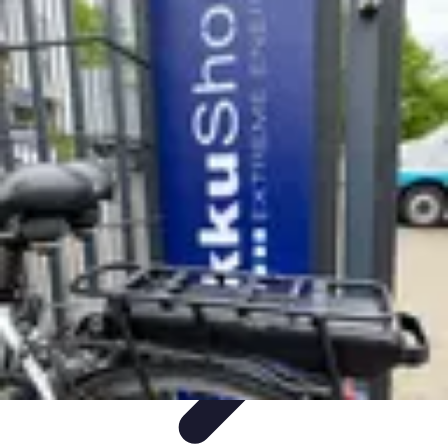
Connexion Rapide
Astuces et Conseils
Optimisation
Optimisation de
Connexion
Technologie
Applications
Connexion Rapide