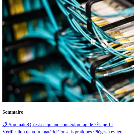
Sommaire
📋 Sommaire
Qu'est-ce qu'une connexion rapide ?
Étape 1 :
Vérification de votre matériel
Conseils pratiques :
Pièges à éviter