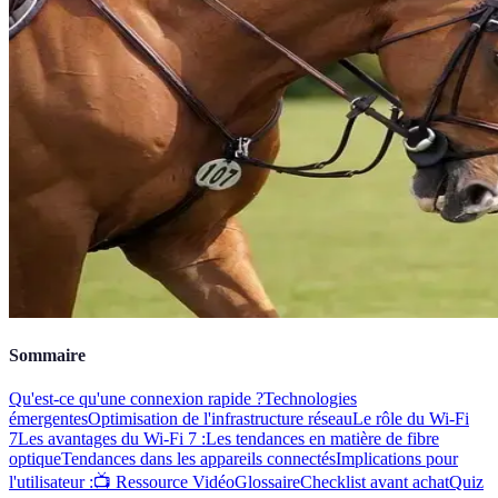
Sommaire
Qu'est-ce qu'une connexion rapide ?
Technologies
émergentes
Optimisation de l'infrastructure réseau
Le rôle du Wi-Fi
7
Les avantages du Wi-Fi 7 :
Les tendances en matière de fibre
optique
Tendances dans les appareils connectés
Implications pour
l'utilisateur :
📺 Ressource Vidéo
Glossaire
Checklist avant achat
Quiz