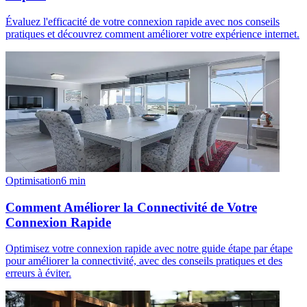
Évaluez l'efficacité de votre connexion rapide avec nos conseils
pratiques et découvrez comment améliorer votre expérience internet.
Optimisation
6
min
Comment Améliorer la Connectivité de Votre
Connexion Rapide
Optimisez votre connexion rapide avec notre guide étape par étape
pour améliorer la connectivité, avec des conseils pratiques et des
erreurs à éviter.