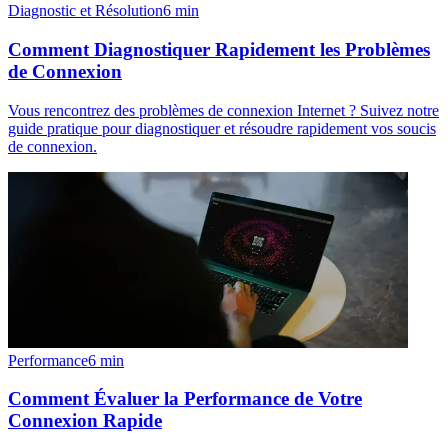
Diagnostic et Résolution
6
min
Comment Diagnostiquer Rapidement les Problèmes
de Connexion
Vous rencontrez des problèmes de connexion Internet ? Suivez notre
guide pratique pour diagnostiquer et résoudre rapidement vos soucis
de connexion.
Performance
6
min
Comment Évaluer la Performance de Votre
Connexion Rapide