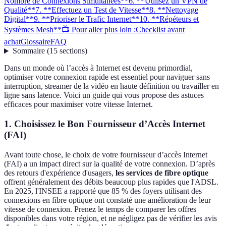
Nombre de Connexions Simultanées**
6. **Utilisez un VPN de
Qualité**
7. **Effectuez un Test de Vitesse**
8. **Nettoyage
Digital**
9. **Prioriser le Trafic Internet**
10. **Répéteurs et
Systèmes Mesh**
📺 Pour aller plus loin :
Checklist avant
achat
Glossaire
FAQ
Sommaire
(
15
sections
)
Dans un monde où l’accès à Internet est devenu primordial,
optimiser votre connexion rapide est essentiel pour naviguer sans
interruption, streamer de la vidéo en haute définition ou travailler en
ligne sans latence. Voici un guide qui vous propose des astuces
efficaces pour maximiser votre vitesse Internet.
1.
Choisissez le Bon Fournisseur d’Accès Internet
(FAI)
Avant toute chose, le choix de votre fournisseur d’accès Internet
(FAI) a un impact direct sur la qualité de votre connexion. D’après
des retours d'expérience d'usagers,
les services de fibre optique
offrent généralement des débits beaucoup plus rapides que l'ADSL.
En 2025, l'INSEE a rapporté que 85 % des foyers utilisant des
connexions en fibre optique ont constaté une amélioration de leur
vitesse de connexion. Prenez le temps de comparer les offres
disponibles dans votre région, et ne négligez pas de vérifier les avis