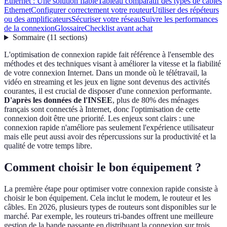
Ethernet : Une solution fiable
Tableau comparatif des types de câbles
Ethernet
Configurer correctement votre routeur
Utiliser des répéteurs
ou des amplificateurs
Sécuriser votre réseau
Suivre les performances
de la connexion
Glossaire
Checklist avant achat
Sommaire
(
11
sections
)
L'optimisation de connexion rapide fait référence à l'ensemble des
méthodes et des techniques visant à améliorer la vitesse et la fiabilité
de votre connexion Internet. Dans un monde où le télétravail, la
vidéo en streaming et les jeux en ligne sont devenus des activités
courantes, il est crucial de disposer d'une connexion performante.
D'après les données de l'INSEE
, plus de 80% des ménages
français sont connectés à Internet, donc l'optimisation de cette
connexion doit être une priorité. Les enjeux sont clairs : une
connexion rapide n'améliore pas seulement l'expérience utilisateur
mais elle peut aussi avoir des répercussions sur la productivité et la
qualité de votre temps libre.
Comment choisir le bon équipement ?
La première étape pour optimiser votre connexion rapide consiste à
choisir le bon équipement. Cela inclut le modem, le routeur et les
câbles. En 2026, plusieurs types de routeurs sont disponibles sur le
marché. Par exemple, les routeurs tri-bandes offrent une meilleure
gestion de la bande passante en distribuant la connexion sur trois