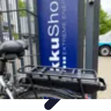
Connexion Rapide
Astuces et Conseils
Optimisation
Optimisation de
Connexion
Technologie
Applications
Connexion Rapide