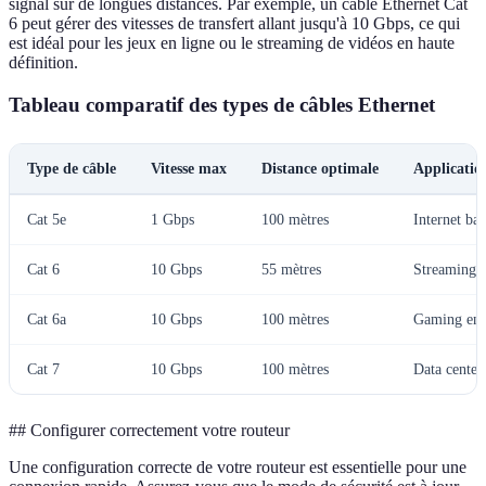
signal sur de longues distances. Par exemple, un câble Ethernet Cat
6 peut gérer des vitesses de transfert allant jusqu'à 10 Gbps, ce qui
est idéal pour les jeux en ligne ou le streaming de vidéos en haute
définition.
Tableau comparatif des types de câbles Ethernet
Type de câble
Vitesse max
Distance optimale
Applicatio
Cat 5e
1 Gbps
100 mètres
Internet ba
Cat 6
10 Gbps
55 mètres
Streaming
Cat 6a
10 Gbps
100 mètres
Gaming en 
Cat 7
10 Gbps
100 mètres
Data center
## Configurer correctement votre routeur
Une configuration correcte de votre routeur est essentielle pour une