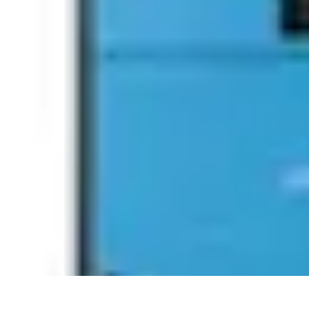
Connexion Rapide
Astuces et Conseils
Optimisation
Optimisation de Connexion
Technolo
Connexion Rapide