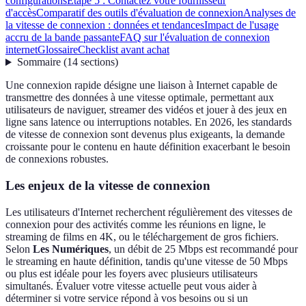
configurations
Étape 5 : Contactez votre fournisseur
d'accès
Comparatif des outils d'évaluation de connexion
Analyses de
la vitesse de connexion : données et tendances
Impact de l'usage
accru de la bande passante
FAQ sur l'évaluation de connexion
internet
Glossaire
Checklist avant achat
Sommaire
(
14
sections
)
Une connexion rapide désigne une liaison à Internet capable de
transmettre des données à une vitesse optimale, permettant aux
utilisateurs de naviguer, streamer des vidéos et jouer à des jeux en
ligne sans latence ou interruptions notables. En 2026, les standards
de vitesse de connexion sont devenus plus exigeants, la demande
croissante pour le contenu en haute définition exacerbant le besoin
de connexions robustes.
Les enjeux de la vitesse de connexion
Les utilisateurs d'Internet recherchent régulièrement des vitesses de
connexion pour des activités comme les réunions en ligne, le
streaming de films en 4K, ou le téléchargement de gros fichiers.
Selon
Les Numériques
, un débit de 25 Mbps est recommandé pour
le streaming en haute définition, tandis qu'une vitesse de 50 Mbps
ou plus est idéale pour les foyers avec plusieurs utilisateurs
simultanés. Évaluer votre vitesse actuelle peut vous aider à
déterminer si votre service répond à vos besoins ou si un