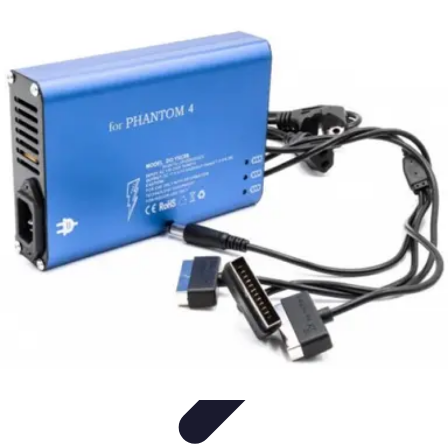
Connexion Rapide
Astuces et Conseils
Optimisation
Optimisation de
Connexion
Technologie
Applications
Connexion Rapide