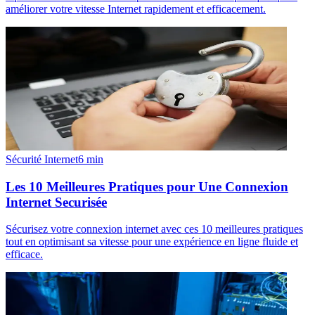
améliorer votre vitesse Internet rapidement et efficacement.
Sécurité Internet
6
min
Les 10 Meilleures Pratiques pour Une Connexion
Internet Securisée
Sécurisez votre connexion internet avec ces 10 meilleures pratiques
tout en optimisant sa vitesse pour une expérience en ligne fluide et
efficace.