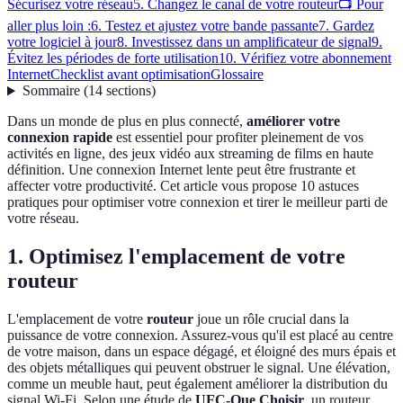
Sécurisez votre réseau
5. Changez le canal de votre routeur
📺 Pour
aller plus loin :
6. Testez et ajustez votre bande passante
7. Gardez
votre logiciel à jour
8. Investissez dans un amplificateur de signal
9.
Évitez les périodes de forte utilisation
10. Vérifiez votre abonnement
Internet
Checklist avant optimisation
Glossaire
Sommaire
(
14
sections
)
Dans un monde de plus en plus connecté,
améliorer votre
connexion rapide
est essentiel pour profiter pleinement de vos
activités en ligne, des jeux vidéo aux streaming de films en haute
définition. Une connexion Internet lente peut être frustrante et
affecter votre productivité. Cet article vous propose 10 astuces
pratiques pour optimiser votre connexion et tirer le meilleur parti de
votre réseau.
1. Optimisez l'emplacement de votre
routeur
L'emplacement de votre
routeur
joue un rôle crucial dans la
puissance de votre connexion. Assurez-vous qu'il est placé au centre
de votre maison, dans un espace dégagé, et éloigné des murs épais et
des objets métalliques qui peuvent obstruer le signal. Une élévation,
comme un meuble haut, peut également améliorer la distribution du
signal Wi-Fi. Selon une étude de
UFC-Que Choisir
, un routeur