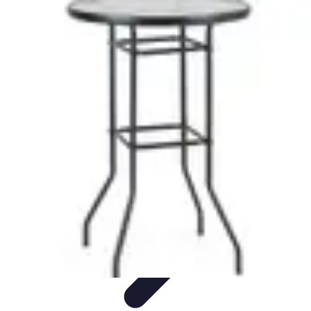
Connexion Rapide
Astuces et Conseils
Optimisation
Optimisation de
Connexion
Technologie
Applications
Connexion Rapide