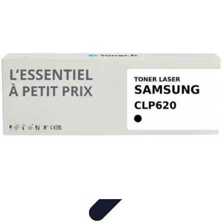
Connexion Rapide
Astuces et Conseils
Optimisation
Optimisation de
Connexion
Technologie
Applications
Connexion Rapide