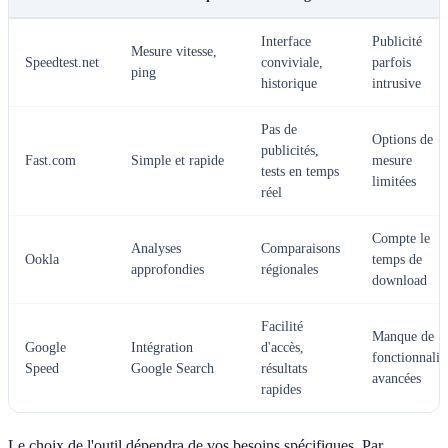
Interface
Publicité
Mesure vitesse,
Speedtest.net
conviviale,
parfois
ping
historique
intrusive
Pas de
Options de
publicités,
Fast.com
Simple et rapide
mesure
tests en temps
limitées
réel
Compte le
Analyses
Comparaisons
Ookla
temps de
approfondies
régionales
download
Facilité
Manque de
Google
Intégration
d'accès,
fonctionnalit
Speed
Google Search
résultats
avancées
rapides
Le choix de l'outil dépendra de vos besoins spécifiques. Par