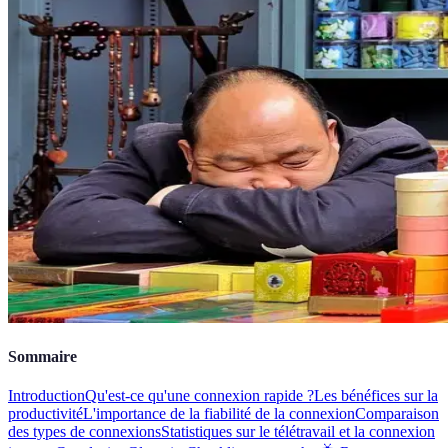
Sommaire
Introduction
Qu'est-ce qu'une connexion rapide ?
Les bénéfices sur la
productivité
L'importance de la fiabilité de la connexion
Comparaison
des types de connexions
Statistiques sur le télétravail et la connexion