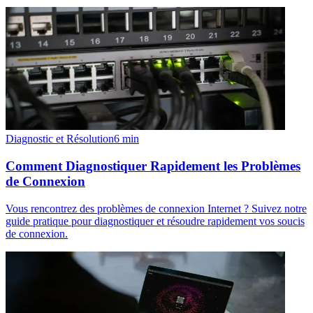
Diagnostic et Résolution
6
min
Comment Diagnostiquer Rapidement les Problèmes
de Connexion
Vous rencontrez des problèmes de connexion Internet ? Suivez notre
guide pratique pour diagnostiquer et résoudre rapidement vos soucis
de connexion.