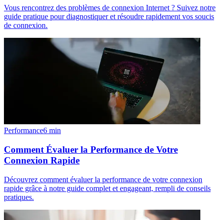
Vous rencontrez des problèmes de connexion Internet ? Suivez notre
guide pratique pour diagnostiquer et résoudre rapidement vos soucis
de connexion.
Performance
6
min
Comment Évaluer la Performance de Votre
Connexion Rapide
Découvrez comment évaluer la performance de votre connexion
rapide grâce à notre guide complet et engageant, rempli de conseils
pratiques.