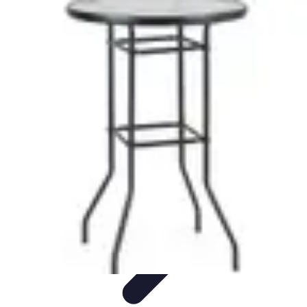
Connexion Rapide
Astuces et Conseils
Optimisation
Optimisation de
Connexion
Technologie
Applications
Connexion Rapide