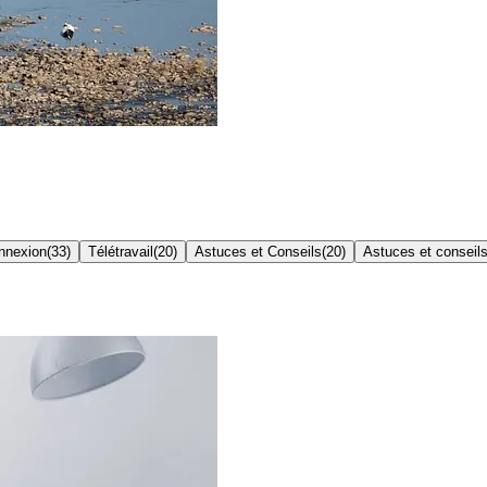
onnexion
(
33
)
Télétravail
(
20
)
Astuces et Conseils
(
20
)
Astuces et conseil